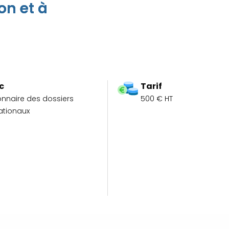
on et à
c
Tarif
onnaire des dossiers
500 € HT
ationaux