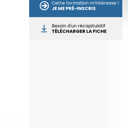
à nos réunions d’information 👉
|
📅 Prenez RDV :
Cette formation m’intéresse !
JE ME PRÉ-INSCRIS
Notre équipe commerciale est à votre écoute 👉
|
ℹ️ ACCUEIL du CEPPIC :
02 35 59 44 00
|
🌎
Formations Qualité Sécurité Environnement
Besoin d'un récapitulatif
Développement Durable en alternance :
participez
TÉLÉCHARGER LA FICHE
à nos réunions d’information 👉
|
📅 Prenez RDV :
Notre équipe commerciale est à votre écoute 👉
|
ℹ️ ACCUEIL du CEPPIC :
02 35 59 44 00
|
🌎
Formations Qualité Sécurité Environnement
Développement Durable en alternance :
participez
à nos réunions d’information 👉
|
📅 Prenez RDV :
Notre équipe commerciale est à votre écoute 👉
|
ℹ️ ACCUEIL du CEPPIC :
02 35 59 44 00
|
🌎
Formations Qualité Sécurité Environnement
Développement Durable en alternance :
participez
à nos réunions d’information 👉
|
📅 Prenez RDV :
Notre équipe commerciale est à votre écoute 👉
|
ℹ️ ACCUEIL du CEPPIC :
02 35 59 44 00
|
🌎
Formations Qualité Sécurité Environnement