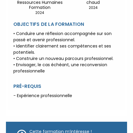
Ressources Humaines
chaud
Développement Durable en
Formation
2024
alternance :
participez à nos
2024
réunions d’information
|
OBJECTIFS DE LA FORMATION
Prenez RDV :
Notre équipe
commerciale est à votre écoute
• Conduire une réflexion accompagnée sur son
|
ACCUEIL du CEPPIC :
passé et avenir professionnel.
• Identifier clairement ses compétences et ses
02 35 59 44 00
|
potentiels.
Formations Qualité Sécurité
• Construire un nouveau parcours professionnel.
Environnement Développement
• Envisager, le cas échéant, une reconversion
Durable en alternance :
professionnelle
participez à nos réunions
d’information
|
Prenez
PRÉ-REQUIS
RDV :
Notre équipe commerciale
- Expérience professionnelle
est à votre écoute
|
ACCUEIL du CEPPIC :
02
35 59 44 00
|
Formations
Qualité Sécurité Environnement
Développement Durable en
Cette formation m’intéresse !
alternance :
participez à nos