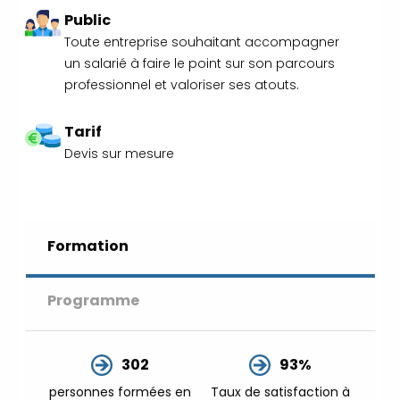
35 59 44 00
|
Formations
Public
Qualité Sécurité Environnement
Toute entreprise souhaitant accompagner
Développement Durable en
un salarié à faire le point sur son parcours
alternance :
participez à nos
professionnel et valoriser ses atouts.
réunions d’information
|
Prenez RDV :
Notre équipe
Tarif
commerciale est à votre écoute
Devis sur mesure
|
ACCUEIL du CEPPIC :
02 35 59 44 00
|
Formations Qualité Sécurité
Environnement Développement
Durable en alternance :
Formation
participez à nos réunions
d’information
|
Prenez
Programme
RDV :
Notre équipe commerciale
est à votre écoute
|
ACCUEIL du CEPPIC :
02
302
93%
35 59 44 00
|
Formations
Qualité Sécurité Environnement
personnes formées en
Taux de satisfaction à