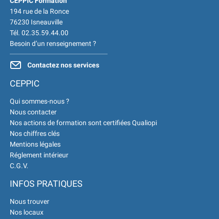
CEPPIC Formation
|
ACCUEIL du CEPPIC :
194 rue de la Ronce
02 35 59 44 00
|
76230 Isneauville
Formations Qualité Sécurité
Tél. 02.35.59.44.00
Environnement Développement
Besoin d’un renseignement ?
Durable en alternance :
participez à nos réunions
Contactez nos services
d’information
|
Prenez
CEPPIC
RDV :
Notre équipe commerciale
est à votre écoute
|
Qui sommes-nous ?
ACCUEIL du CEPPIC :
02
Nous contacter
Nos actions de formation sont certifiées Qualiopi
35 59 44 00
|
Formations
Nos chiffres clés
Qualité Sécurité Environnement
Mentions légales
Développement Durable en
Réglement intérieur
alternance :
participez à nos
C.G.V.
réunions d’information
|
Prenez RDV :
Notre équipe
INFOS PRATIQUES
commerciale est à votre écoute
Nous trouver
|
ACCUEIL du CEPPIC :
Nos locaux
02 35 59 44 00
|