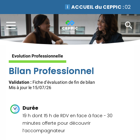
ACCUEIL du CEPPIC :
02
35 59 44 00
|
Formations
Qualité Sécurité Environnement
Développement Durable en
alternance :
participez à nos
réunions d’information
|
Prenez RDV :
Notre équipe
Evolution Professionnelle
commerciale est à votre écoute
|
ACCUEIL du CEPPIC :
Bilan Professionnel
02 35 59 44 00
|
Formations Qualité Sécurité
Validation :
Fiche d’évaluation de fin de bilan
Mis à jour le 15/07/26
Environnement Développement
Durable en alternance :
participez à nos réunions
Durée
d’information
|
Prenez
19 h dont 15 h de RDV en face à face - 30
RDV :
Notre équipe commerciale
minutes offerte pour découvrir
est à votre écoute
|
l’accompagnateur
ACCUEIL du CEPPIC :
02