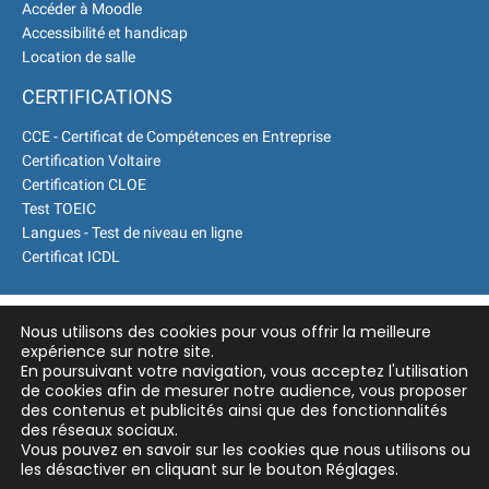
Accéder à Moodle
Formations Qualité Sécurité
Accessibilité et handicap
Environnement Développement
Location de salle
Durable en alternance :
CERTIFICATIONS
participez à nos réunions
d’information
|
Prenez
CCE - Certificat de Compétences en Entreprise
RDV :
Notre équipe commerciale
Certification Voltaire
est à votre écoute
|
Certification CLOE
ACCUEIL du CEPPIC :
02
Test TOEIC
35 59 44 00
|
Formations
Langues - Test de niveau en ligne
Certificat ICDL
Qualité Sécurité Environnement
Développement Durable en
alternance :
participez à nos
Nous utilisons des cookies pour vous offrir la meilleure
réunions d’information
|
expérience sur notre site.
Prenez RDV :
Notre équipe
En poursuivant votre navigation, vous acceptez l'utilisation
commerciale est à votre écoute
de cookies afin de mesurer notre audience, vous proposer
des contenus et publicités ainsi que des fonctionnalités
|
ACCUEIL du CEPPIC :
des réseaux sociaux.
02 35 59 44 00
|
Vous pouvez en savoir sur les cookies que nous utilisons ou
Formations Qualité Sécurité
les désactiver en cliquant sur le bouton Réglages.