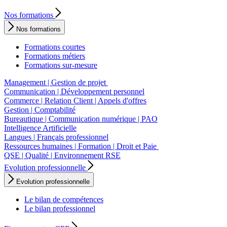
Nos formations
Nos formations
Formations courtes
Formations métiers
Formations sur-mesure
Management | Gestion de projet
Communication | Développement personnel
Commerce | Relation Client | Appels d'offres
Gestion | Comptabilité
Bureautique | Communication numérique | PAO
Intelligence Artificielle
Langues | Français professionnel
Ressources humaines | Formation | Droit et Paie
QSE | Qualité | Environnement RSE
Evolution professionnelle
Evolution professionnelle
Le bilan de compétences
Le bilan professionnel