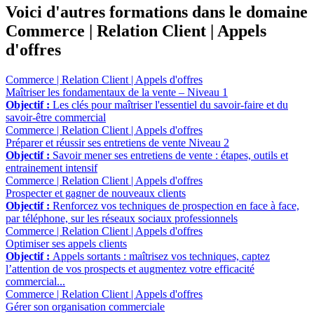
Voici d'autres formations
dans le domaine
Commerce | Relation Client | Appels
d'offres
Commerce | Relation Client | Appels d'offres
Maîtriser les fondamentaux de la vente – Niveau 1
Objectif :
Les clés pour maîtriser l'essentiel du savoir-faire et du
savoir-être commercial
Commerce | Relation Client | Appels d'offres
Préparer et réussir ses entretiens de vente Niveau 2
Objectif :
Savoir mener ses entretiens de vente : étapes, outils et
entrainement intensif
Commerce | Relation Client | Appels d'offres
Prospecter et gagner de nouveaux clients
Objectif :
Renforcez vos techniques de prospection en face à face,
par téléphone, sur les réseaux sociaux professionnels
Commerce | Relation Client | Appels d'offres
Optimiser ses appels clients
Objectif :
Appels sortants : maîtrisez vos techniques, captez
l’attention de vos prospects et augmentez votre efficacité
commercial...
Commerce | Relation Client | Appels d'offres
Gérer son organisation commerciale