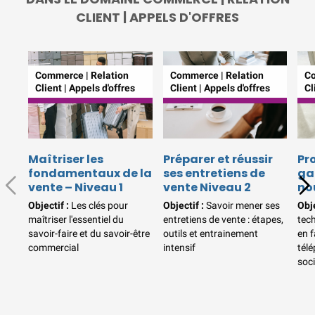
Formations Qualité Sécurité
CLIENT | APPELS D'OFFRES
Environnement
Développement Durable en
alternance :
participez à nos
réunions d’information
|
Commerce | Relation
Commerce | Relation
Co
Prenez RDV :
Notre équipe
Client | Appels d'offres
Client | Appels d'offres
Cl
commerciale est à votre écoute
|
ACCUEIL du
CEPPIC :
02 35 59 44 00
|
Formations Qualité Sécurité
Maîtriser les
Préparer et réussir
Pr
fondamentaux de la
ses entretiens de
ga
Environnement
vente – Niveau 1
vente Niveau 2
no
Développement Durable en
alternance :
participez à nos
Objectif :
Les clés pour
Objectif :
Savoir mener ses
Obje
maîtriser l'essentiel du
entretiens de vente : étapes,
tec
réunions d’information
|
savoir-faire et du savoir-être
outils et entrainement
en f
Prenez RDV :
Notre équipe
commercial
intensif
télé
commerciale est à votre écoute
soc
|
ACCUEIL du
CEPPIC :
02 35 59 44 00
|
Formations Qualité Sécurité