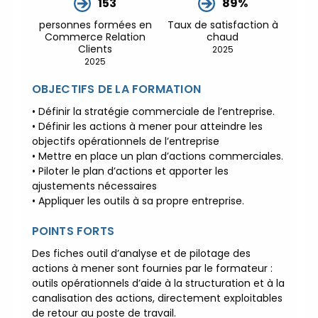
153
89%
CEPPIC :
02 35 59 44 00
|
personnes formées en
Taux de satisfaction à
Formations Qualité Sécurité
Commerce Relation
chaud
Environnement
Clients
2025
Développement Durable en
2025
alternance :
participez à nos
OBJECTIFS DE LA FORMATION
réunions d’information
|
Prenez RDV :
Notre équipe
• Définir la stratégie commerciale de l’entreprise.
• Définir les actions à mener pour atteindre les
commerciale est à votre écoute
objectifs opérationnels de l’entreprise
|
ACCUEIL du
• Mettre en place un plan d’actions commerciales.
CEPPIC :
02 35 59 44 00
|
• Piloter le plan d’actions et apporter les
Formations Qualité Sécurité
ajustements nécessaires
Environnement
• Appliquer les outils à sa propre entreprise.
Développement Durable en
POINTS FORTS
alternance :
participez à nos
réunions d’information
|
Des fiches outil d’analyse et de pilotage des
Prenez RDV :
Notre équipe
actions à mener sont fournies par le formateur :
commerciale est à votre écoute
outils opérationnels d’aide à la structuration et à la
canalisation des actions, directement exploitables
|
ACCUEIL du
de retour au poste de travail.
CEPPIC :
02 35 59 44 00
|