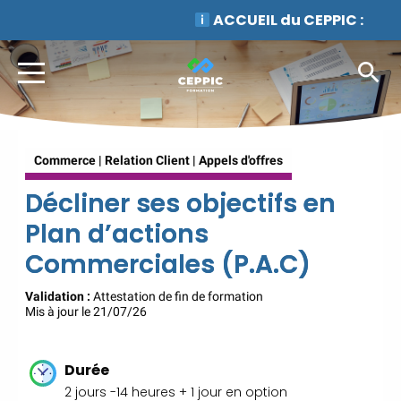
ACCUEIL du CEPPIC :
02
35 59 44 00
|
Formations
Qualité Sécurité
Environnement
Développement Durable en
alternance :
participez à nos
réunions d’information
|
Commerce | Relation Client | Appels d'offres
Prenez RDV :
Notre équipe
commerciale est à votre écoute
Décliner ses objectifs en
|
ACCUEIL du
Plan d’actions
CEPPIC :
02 35 59 44 00
|
Formations Qualité Sécurité
Commerciales (P.A.C)
Environnement
Validation :
Attestation de fin de formation
Développement Durable en
Mis à jour le 21/07/26
alternance :
participez à nos
réunions d’information
|
Prenez RDV :
Notre équipe
Durée
commerciale est à votre écoute
2 jours -14 heures + 1 jour en option