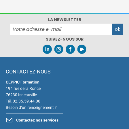
Environnement
Développement Durable en
alternance :
participez à nos
LA NEWSLETTER
réunions d’information
|
Prenez RDV :
Notre équipe
commerciale est à votre écoute
SUIVEZ-NOUS SUR
|
ACCUEIL du
CEPPIC :
02 35 59 44 00
|
Formations Qualité Sécurité
Environnement
CONTACTEZ-NOUS
Développement Durable en
alternance :
participez à nos
CEPPIC Formation
réunions d’information
|
194 rue de la Ronce
Prenez RDV :
Notre équipe
76230 Isneauville
commerciale est à votre écoute
Tél. 02.35.59.44.00
|
ACCUEIL du
Besoin d’un renseignement ?
CEPPIC :
02 35 59 44 00
|
Contactez nos services
Formations Qualité Sécurité
Environnement