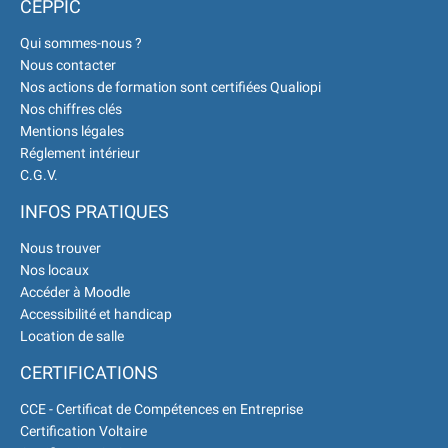
CEPPIC
Développement Durable en
Qui sommes-nous ?
alternance :
participez à nos
Nous contacter
réunions d’information
|
Nos actions de formation sont certifiées Qualiopi
Prenez RDV :
Notre équipe
Nos chiffres clés
commerciale est à votre écoute
Mentions légales
|
ACCUEIL du
Réglement intérieur
CEPPIC :
02 35 59 44 00
|
C.G.V.
Formations Qualité Sécurité
INFOS PRATIQUES
Environnement
Développement Durable en
Nous trouver
alternance :
participez à nos
Nos locaux
réunions d’information
|
Accéder à Moodle
Prenez RDV :
Notre équipe
Accessibilité et handicap
commerciale est à votre écoute
Location de salle
|
ACCUEIL du
CERTIFICATIONS
CEPPIC :
02 35 59 44 00
|
Formations Qualité Sécurité
CCE - Certificat de Compétences en Entreprise
Environnement
Certification Voltaire