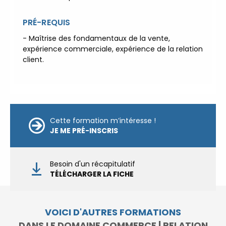
Formations Qualité Sécurité
PRÉ-REQUIS
Environnement
Développement Durable en
- Maîtrise des fondamentaux de la vente,
alternance :
participez à nos
expérience commerciale, expérience de la relation
réunions d’information
|
client.
Prenez RDV :
Notre équipe
commerciale est à votre écoute
|
ACCUEIL du
CEPPIC :
02 35 59 44 00
|
Formations Qualité Sécurité
Cette formation m’intéresse !
JE ME PRÉ-INSCRIS
Environnement
Développement Durable en
alternance :
participez à nos
Besoin d'un récapitulatif
réunions d’information
|
TÉLÉCHARGER LA FICHE
Prenez RDV :
Notre équipe
commerciale est à votre écoute
|
ACCUEIL du
VOICI D'AUTRES FORMATIONS
CEPPIC :
02 35 59 44 00
|
DANS LE DOMAINE COMMERCE | RELATION