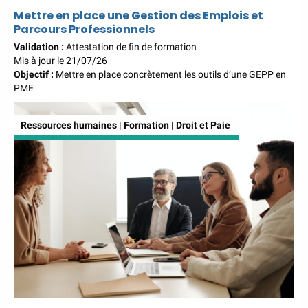
Environnement Développement Durable
Mettre en place une Gestion des Emplois et
Parcours Professionnels
en alternance :
participez à nos réunions
d’information
|
Prenez RDV :
Notre
Validation :
Attestation de fin de formation
Mis à jour le 21/07/26
équipe commerciale est à votre écoute
Objectif :
Mettre en place concrètement les outils d’une GEPP en
|
ACCUEIL du CEPPIC :
02 35 59
PME
44 00
|
Formations Qualité Sécurité
Environnement Développement Durable
Ressources humaines | Formation | Droit et Paie
en alternance :
participez à nos réunions
d’information
|
Prenez RDV :
Notre
équipe commerciale est à votre écoute
|
ACCUEIL du CEPPIC :
02 35 59
44 00
|
Formations Qualité Sécurité
Environnement Développement Durable
en alternance :
participez à nos réunions
d’information
|
Prenez RDV :
Notre
équipe commerciale est à votre écoute
|
ACCUEIL du CEPPIC :
02 35 59
44 00
|
Formations Qualité Sécurité