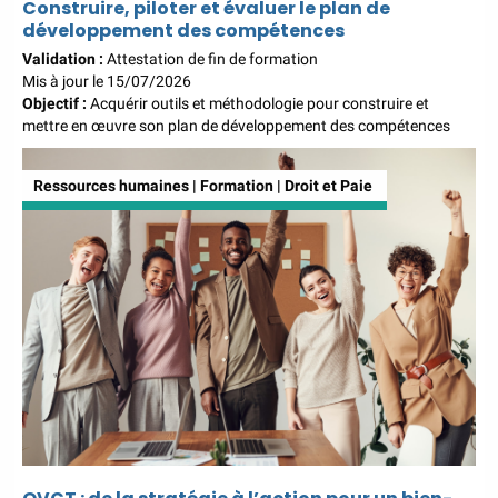
Construire, piloter et évaluer le plan de
en alternance :
participez à nos réunions
développement des compétences
d’information
|
Prenez RDV :
Notre
Validation :
Attestation de fin de formation
équipe commerciale est à votre écoute
Mis à jour le 15/07/2026
|
Objectif :
Acquérir outils et méthodologie pour construire et
mettre en œuvre son plan de développement des compétences
Ressources humaines | Formation | Droit et Paie