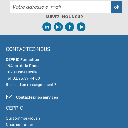
Développement Durable en
alternance :
participez à nos réunions
SUIVEZ-NOUS SUR
d’information 👉
|
📅 Prenez RDV :
Notre équipe commerciale est à votre
écoute 👉
|
ℹ️ ACCUEIL du
CEPPIC :
02 35 59 44 00
|
🌎
Formations Qualité Sécurité
CONTACTEZ-NOUS
Environnement Développement
Durable en alternance :
participez à
CEPPIC Formation
nos réunions d’information 👉
|
📅
194 rue de la Ronce
Prenez RDV :
Notre équipe
76230 Isneauville
Tél. 02.35.59.44.00
commerciale est à votre écoute 👉
|
Besoin d’un renseignement ?
ℹ️ ACCUEIL du CEPPIC :
02 35 59 44
00
|
🌎 Formations Qualité
Contactez nos services
Sécurité Environnement
Développement Durable en
CEPPIC
alternance :
participez à nos réunions
Qui sommes-nous ?
d’information 👉
|
📅 Prenez RDV :
Nous contacter
Notre équipe commerciale est à votre