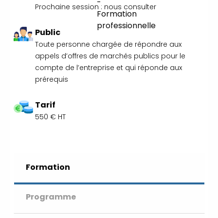
Développement Durable en
Prochaine session : nous consulter
alternance :
participez à nos réunions
d’information 👉
|
📅 Prenez RDV :
Public
Notre équipe commerciale est à votre
Toute personne chargée de répondre aux
écoute 👉
|
ℹ️ ACCUEIL du
appels d’offres de marchés publics pour le
CEPPIC :
02 35 59 44 00
|
🌎
compte de l’entreprise et qui réponde aux
Formations Qualité Sécurité
prérequis
Environnement Développement
Durable en alternance :
participez à
Tarif
nos réunions d’information 👉
|
📅
550 € HT
Prenez RDV :
Notre équipe
commerciale est à votre écoute 👉
|
ℹ️ ACCUEIL du CEPPIC :
02 35 59 44
00
|
🌎 Formations Qualité
Sécurité Environnement
Formation
Développement Durable en
alternance :
participez à nos réunions
Programme
d’information 👉
|
📅 Prenez RDV :
Notre équipe commerciale est à votre