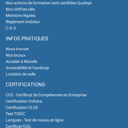
Nos actions de formation sont certifiées Qualiopi
écoute 👉
|
ℹ️ ACCUEIL du
Nos chiffres clés
CEPPIC :
02 35 59 44 00
|
🌎
Mentions légales
Formations Qualité Sécurité
Réglement intérieur
Environnement Développement
C.G.V.
Durable en alternance :
participez à
INFOS PRATIQUES
nos réunions d’information 👉
|
📅
Prenez RDV :
Notre équipe
Nous trouver
commerciale est à votre écoute 👉
Nos locaux
|
Accéder à Moodle
Accessibilité et handicap
Location de salle
CERTIFICATIONS
CCE - Certificat de Compétences en Entreprise
Certification Voltaire
Certification CLOE
Test TOEIC
Langues - Test de niveau en ligne
Certificat ICDL