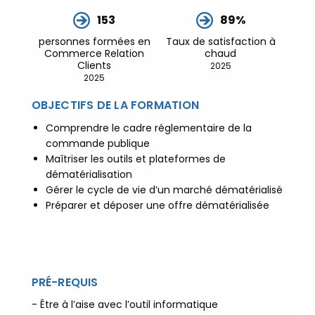
écoute 👉
|
ℹ️ ACCUEIL du
153
89%
CEPPIC :
02 35 59 44 00
|
🌎
personnes formées en
Taux de satisfaction à
Formations Qualité Sécurité
Commerce Relation
chaud
Environnement Développement
Clients
2025
Durable en alternance :
participez à
2025
nos réunions d’information 👉
|
📅
OBJECTIFS DE LA FORMATION
Prenez RDV :
Notre équipe
commerciale est à votre écoute 👉
|
Comprendre le cadre réglementaire de la
commande publique
ℹ️ ACCUEIL du CEPPIC :
02 35 59 44
Maîtriser les outils et plateformes de
00
|
🌎 Formations Qualité
dématérialisation
Sécurité Environnement
Gérer le cycle de vie d’un marché dématérialisé
Développement Durable en
Préparer et déposer une offre dématérialisée
alternance :
participez à nos réunions
d’information 👉
|
📅 Prenez RDV :
Notre équipe commerciale est à votre
écoute 👉
|
ℹ️ ACCUEIL du
CEPPIC :
02 35 59 44 00
|
🌎
PRÉ-REQUIS
Formations Qualité Sécurité
- Être à l’aise avec l’outil informatique
Environnement Développement