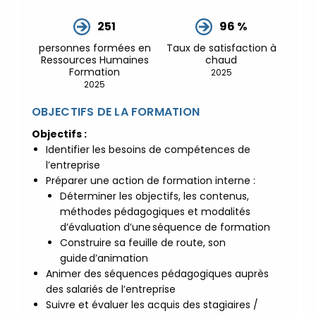
Développement Durable en
251
96 %
alternance :
participez à nos
réunions d’information
|
personnes formées en
Taux de satisfaction à
Prenez RDV :
Notre équipe
Ressources Humaines
chaud
Formation
2025
commerciale est à votre écoute
2025
|
ACCUEIL du
CEPPIC :
02 35 59 44 00
|
OBJECTIFS DE LA FORMATION
Formations Qualité Sécurité
Objectifs :
Environnement Développement
Identifier les besoins de compétences de
Durable en alternance :
l’entreprise
participez à nos réunions
Préparer une action de formation interne :
d’information
|
Prenez
Déterminer les objectifs, les contenus,
méthodes pédagogiques et modalités
RDV :
Notre équipe commerciale
d’évaluation d’une séquence de formation
est à votre écoute
|
Construire sa feuille de route, son
ACCUEIL du CEPPIC :
02
guide d’animation
35 59 44 00
|
Formations
Animer des séquences pédagogiques auprès
Qualité Sécurité Environnement
des salariés de l’entreprise
Développement Durable en
Suivre et évaluer les acquis des stagiaires /
alternance :
participez à nos