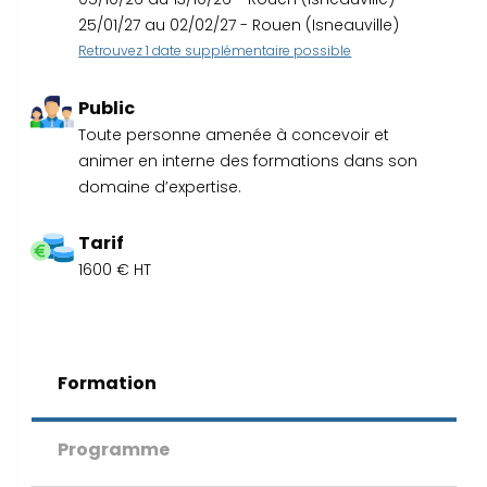
35 59 44 00
|
Formations
25/01/27 au 02/02/27 - Rouen (Isneauville)
Qualité Sécurité Environnement
Retrouvez 1 date supplémentaire possible
Développement Durable en
alternance :
participez à nos
Public
réunions d’information
|
Toute personne amenée à concevoir et
Prenez RDV :
Notre équipe
animer en interne des formations dans son
commerciale est à votre écoute
domaine d’expertise.
|
ACCUEIL du
CEPPIC :
02 35 59 44 00
|
Formations Qualité Sécurité
Tarif
Environnement Développement
1600 € HT
Durable en alternance :
participez à nos réunions
d’information
|
Prenez
RDV :
Notre équipe commerciale
Formation
est à votre écoute
|
ACCUEIL du CEPPIC :
02
Programme
35 59 44 00
|
Formations
Qualité Sécurité Environnement