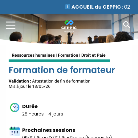
ACCUEIL du CEPPIC :
02
35 59 44 00
|
Formations
Qualité Sécurité Environnement
Développement Durable en
alternance :
participez à nos
réunions d’information
|
Prenez RDV :
Notre équipe
Ressources humaines | Formation | Droit et Paie
commerciale est à votre écoute
|
ACCUEIL du
Formation de formateur
CEPPIC :
02 35 59 44 00
|
Formations Qualité Sécurité
Validation :
Attestation de fin de formation
Mis à jour le 18/05/26
Environnement Développement
Durable en alternance :
participez à nos réunions
Durée
d’information
|
Prenez
28 heures - 4 jours
RDV :
Notre équipe commerciale
est à votre écoute
|
Prochaines sessions
ACCUEIL du CEPPIC :
02
05/10/26 au 13/10/26 - Rouen (Isneauville)