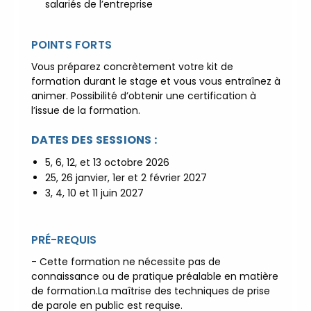
salariés de l’entreprise
réunions d’information
|
Prenez RDV :
Notre équipe
POINTS FORTS
commerciale est à votre écoute
|
ACCUEIL du
Vous préparez concrètement votre kit de
CEPPIC :
02 35 59 44 00
|
formation durant le stage et vous vous entraînez à
animer. Possibilité d’obtenir une certification à
Formations Qualité Sécurité
l’issue de la formation.
Environnement Développement
Durable en alternance :
DATES DES SESSIONS :
participez à nos réunions
5, 6, 12, et 13 octobre 2026
d’information
|
Prenez
25, 26 janvier, 1er et 2 février 2027
RDV :
Notre équipe commerciale
3, 4, 10 et 11 juin 2027
est à votre écoute
|
ACCUEIL du CEPPIC :
02
35 59 44 00
|
Formations
PRÉ-REQUIS
Qualité Sécurité Environnement
- Cette formation ne nécessite pas de
Développement Durable en
connaissance ou de pratique préalable en matière
alternance :
participez à nos
de formation.La maîtrise des techniques de prise
réunions d’information
|
de parole en public est requise.