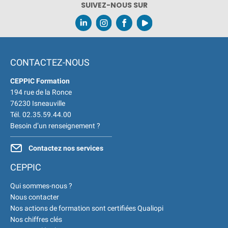
SUIVEZ-NOUS SUR
Formations Qualité Sécurité
Environnement Développement
Durable en alternance :
participez à nos réunions
d’information
|
Prenez
CONTACTEZ-NOUS
RDV :
Notre équipe commerciale
CEPPIC Formation
est à votre écoute
|
194 rue de la Ronce
ACCUEIL du CEPPIC :
02
76230 Isneauville
35 59 44 00
|
Formations
Tél. 02.35.59.44.00
Qualité Sécurité Environnement
Besoin d’un renseignement ?
Développement Durable en
alternance :
participez à nos
Contactez nos services
réunions d’information
|
CEPPIC
Prenez RDV :
Notre équipe
commerciale est à votre écoute
Qui sommes-nous ?
|
ACCUEIL du
Nous contacter
CEPPIC :
02 35 59 44 00
|
Nos actions de formation sont certifiées Qualiopi
Formations Qualité Sécurité
Nos chiffres clés