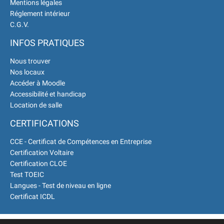
Environnement Développement
Mentions légales
Réglement intérieur
Durable en alternance :
C.G.V.
participez à nos réunions
d’information
|
Prenez
INFOS PRATIQUES
RDV :
Notre équipe commerciale
Nous trouver
est à votre écoute
|
Nos locaux
Accéder à Moodle
Accessibilité et handicap
Location de salle
CERTIFICATIONS
CCE - Certificat de Compétences en Entreprise
Certification Voltaire
Certification CLOE
Test TOEIC
Langues - Test de niveau en ligne
Certificat ICDL