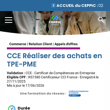
ACCUEIL du CEPPIC :
02 35
59 44 00
|
Formations
Qualité Sécurité Environnement
Développement Durable en
alternance :
participez à nos
réunions d’information
|
Prenez RDV :
Notre équipe
Commerce | Relation Client | Appels d'offres
commerciale est à votre écoute
|
ACCUEIL du CEPPIC :
CCE Réaliser des achats en
02 35 59 44 00
|
Formations
TPE-PME
Qualité Sécurité Environnement
Développement Durable en
Validation :
CCE - Certificat de Compétences en Entreprise
alternance :
participez à nos
Eligible CPF :
RS7380 Certificateur CCI France - Enregistré le
27/11/2025
réunions d’information
|
Mis à jour le 17/06/2026
Prenez RDV :
Notre équipe
Une formation du réseau :
commerciale est à votre écoute
|
ACCUEIL du CEPPIC :
02 35 59 44 00
|
Formations
Durée