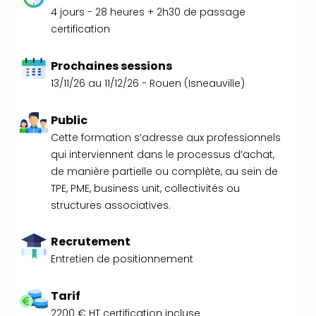
Qualité Sécurité Environnement
4 jours - 28 heures + 2h30 de passage
Développement Durable en
certification
alternance :
participez à nos
réunions d’information
|
Prochaines sessions
Prenez RDV :
Notre équipe
13/11/26 au 11/12/26 - Rouen (Isneauville)
commerciale est à votre écoute
|
ACCUEIL du CEPPIC :
Public
02 35 59 44 00
|
Formations
Cette formation s’adresse aux professionnels
Qualité Sécurité Environnement
qui interviennent dans le processus d’achat,
Développement Durable en
de manière partielle ou complète, au sein de
alternance :
participez à nos
TPE, PME, business unit, collectivités ou
réunions d’information
|
structures associatives.
Prenez RDV :
Notre équipe
commerciale est à votre écoute
|
ACCUEIL du CEPPIC :
Recrutement
02 35 59 44 00
|
Formations
Entretien de positionnement
Qualité Sécurité Environnement
Développement Durable en
Tarif
alternance :
participez à nos
2200 € HT certification incluse