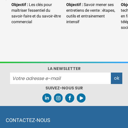
Objectif :
Les clés pour
Objectif :
Savoir mener ses
Obje
|
ACCUEIL du CEPPIC :
maîtriser l'essentiel du
entretiens de vente : étapes,
tec
02 35 59 44 00
|
Formations
savoir-faire et du savoir-être
outils et entrainement
en f
Qualité Sécurité Environnement
commercial
intensif
télé
Développement Durable en
soc
alternance :
participez à nos
réunions d’information
|
Prenez RDV :
Notre équipe
commerciale est à votre écoute
|
ACCUEIL du CEPPIC :
02 35 59 44 00
|
Formations
LA NEWSLETTER
Qualité Sécurité Environnement
Développement Durable en
SUIVEZ-NOUS SUR
alternance :
participez à nos
réunions d’information
|
Prenez RDV :
Notre équipe
commerciale est à votre écoute
|
CONTACTEZ-NOUS