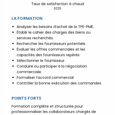
Taux de satisfaction à chaud
|
ACCUEIL du CEPPIC :
2025
02 35 59 44 00
|
Formations
Qualité Sécurité Environnement
LA FORMATION
Développement Durable en
Analyser les besoins d’achat de la TPE-PME.
alternance :
participez à nos
Établir le cahier des charges des biens ou
réunions d’information
|
services recherchés.
Prenez RDV :
Notre équipe
Rechercher les fournisseurs potentiels.
commerciale est à votre écoute
Évaluer les offres commerciales et les
|
ACCUEIL du CEPPIC :
capacités des fournisseurs repérés
Sélectionner le fournisseur.
02 35 59 44 00
|
Formations
Conduire ou participer à la négociation
Qualité Sécurité Environnement
commerciale.
Développement Durable en
Formaliser l’accord commercial
alternance :
participez à nos
Contrôler la bonne exécution des commandes.
réunions d’information
|
Prenez RDV :
Notre équipe
POINTS FORTS
commerciale est à votre écoute
|
ACCUEIL du CEPPIC :
Formation complète et structurée pour
02 35 59 44 00
|
Formations
professionnaliser les collaborateurs chargés de