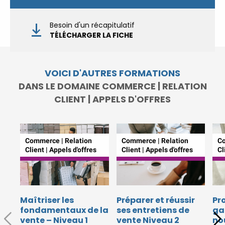
réunions d’information
|
Prenez RDV :
Notre équipe
Besoin d'un récapitulatif
commerciale est à votre écoute
TÉLÉCHARGER LA FICHE
|
ACCUEIL du CEPPIC :
02 35 59 44 00
|
Formations
Qualité Sécurité Environnement
VOICI D'AUTRES FORMATIONS
Développement Durable en
DANS LE DOMAINE COMMERCE | RELATION
alternance :
participez à nos
CLIENT | APPELS D'OFFRES
réunions d’information
|
Prenez RDV :
Notre équipe
commerciale est à votre écoute
|
ACCUEIL du CEPPIC :
Commerce | Relation
Commerce | Relation
Co
Client | Appels d'offres
Client | Appels d'offres
Cl
02 35 59 44 00
|
Formations
Qualité Sécurité Environnement
Développement Durable en
alternance :
participez à nos
réunions d’information
|
Maîtriser les
Préparer et réussir
Pr
fondamentaux de la
ses entretiens de
ga
Prenez RDV :
Notre équipe
vente – Niveau 1
vente Niveau 2
no
commerciale est à votre écoute