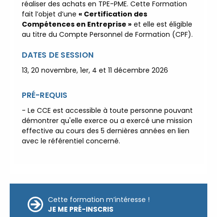
Qualité Sécurité Environnement
réaliser des achats en TPE-PME. Cette Formation
fait l’objet d’une
« Certification des
Développement Durable en
Compétences en Entreprise »
et elle est éligible
alternance :
participez à nos
au titre du Compte Personnel de Formation (CPF).
réunions d’information
|
Prenez RDV :
Notre équipe
DATES DE SESSION
commerciale est à votre écoute
13, 20 novembre, 1er, 4 et 11 décembre 2026
|
ACCUEIL du CEPPIC :
02 35 59 44 00
|
Formations
PRÉ-REQUIS
Qualité Sécurité Environnement
Développement Durable en
- Le CCE est accessible à toute personne pouvant
alternance :
participez à nos
démontrer qu'elle exerce ou a exercé une mission
réunions d’information
|
effective au cours des 5 dernières années en lien
avec le référentiel concerné.
Prenez RDV :
Notre équipe
commerciale est à votre écoute
|
ACCUEIL du CEPPIC :
02 35 59 44 00
|
Formations
Qualité Sécurité Environnement
Cette formation m’intéresse !
Développement Durable en
JE ME PRÉ-INSCRIS
alternance :
participez à nos