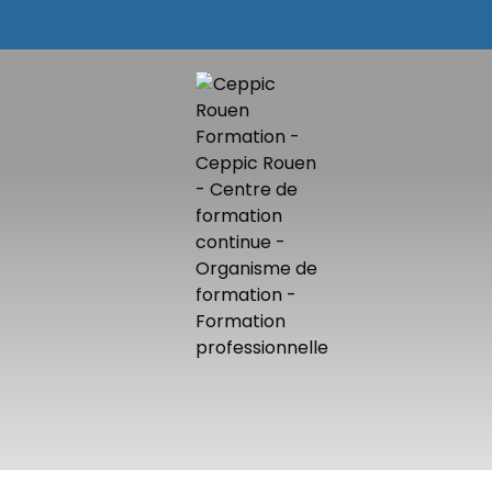
F
D
n
N
F
D
n
N
F
D
n
N
F
D