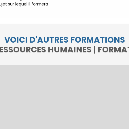
N
jet sur lequel il formera
F
D
n
N
VOICI D'AUTRES FORMATIONS
ESSOURCES HUMAINES | FORMATI