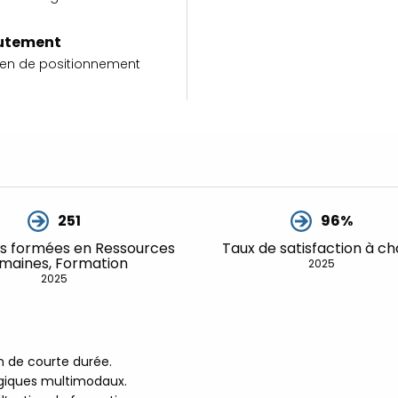
D
n
utement
N
tien de positionnement
F
D
n
N
F
251
96%
D
n
s formées en Ressources
Taux de satisfaction à c
maines, Formation
2025
N
2025
F
D
n
 de courte durée.
N
ogiques multimodaux.