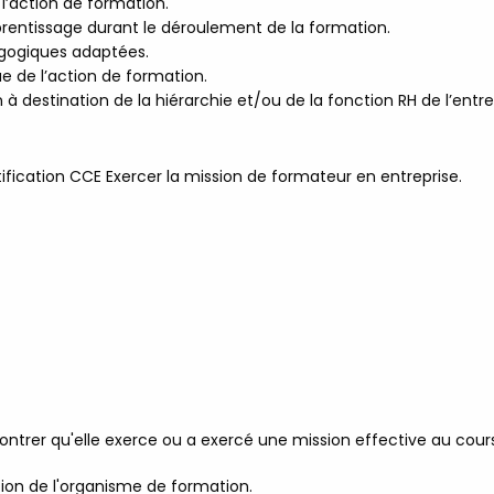
 l’action de formation.
F
rentissage durant le déroulement de la formation.
D
gogiques adaptées.
ue de l’action de formation.
n
 à destination de la hiérarchie et/ou de la fonction RH de l’entre
N
F
fication CCE Exercer la mission de formateur en entreprise.
D
n
N
F
D
n
N
F
ntrer qu'elle exerce ou a exercé une mission effective au cour
D
n
tion de l'organisme de formation.