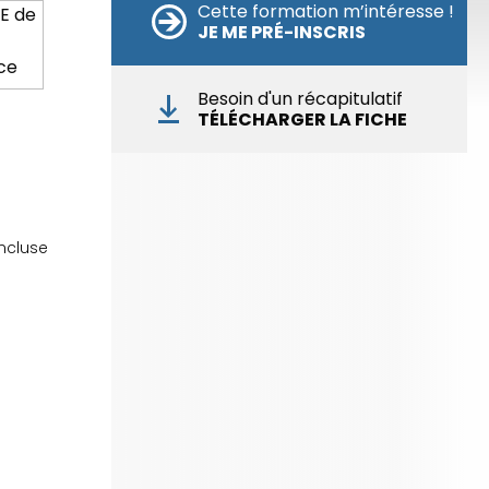
os réunions d’information 👉
|
📅 Prenez RDV :
Cette formation m’intéresse !
JE ME PRÉ-INSCRIS
otre équipe commerciale est à votre écoute 👉
|
ℹ️ ACCUEIL du CEPPIC :
02 35 59 44 00
|
🌎
ormations Qualité Sécurité Environnement
Besoin d'un récapitulatif
éveloppement Durable en alternance :
participez à
TÉLÉCHARGER LA FICHE
os réunions d’information 👉
|
📅 Prenez RDV :
otre équipe commerciale est à votre écoute 👉
|
ℹ️ ACCUEIL du CEPPIC :
02 35 59 44 00
|
🌎
ormations Qualité Sécurité Environnement
éveloppement Durable en alternance :
participez à
incluse
os réunions d’information 👉
|
📅 Prenez RDV :
otre équipe commerciale est à votre écoute 👉
|
ℹ️ ACCUEIL du CEPPIC :
02 35 59 44 00
|
🌎
ormations Qualité Sécurité Environnement
éveloppement Durable en alternance :
participez à
os réunions d’information 👉
|
📅 Prenez RDV :
otre équipe commerciale est à votre écoute 👉
|
ℹ️ ACCUEIL du CEPPIC :
02 35 59 44 00
|
🌎
ormations Qualité Sécurité Environnement