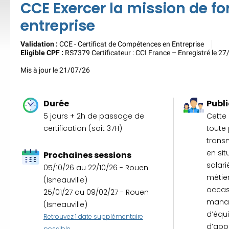
CCE Exercer la mission de f
entreprise
Validation :
CCE - Certificat de Compétences en Entreprise
Eligible CPF :
RS7379 Certificateur : CCI France – Enregistré le 2
Mis à jour le 21/07/26
Durée
Publi
5 jours + 2h de passage de
Cette 
certification (soit 37H)
toute
trans
en sit
Prochaines sessions
salari
05/10/26 au 22/10/26 - Rouen
métie
(Isneauville)
occasi
25/01/27 au 09/02/27 - Rouen
manag
(Isneauville)
d’équi
Retrouvez 1 date supplémentaire
d’app
possible