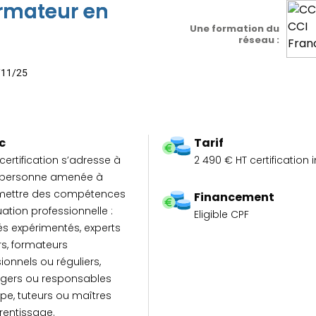
n
ormateur en
N
Une formation du
réseau :
F
D
7/11/25
n
N
F
c
Tarif
D
certification s’adresse à
2 490 € HT certification 
n
 personne amenée à
N
mettre des compétences
Financement
uation professionnelle :
Eligible CPF
F
és expérimentés, experts
D
rs, formateurs
n
onnels ou réguliers,
N
ers ou responsables
pe, tuteurs ou maîtres
F
rentissage.