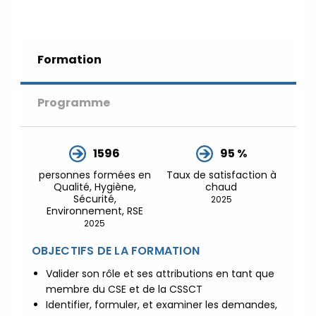
Développement Durable en
alternance :
participez à nos
réunions d’information
|
Formation
Prenez RDV :
Notre équipe
commerciale est à votre écoute
|
ACCUEIL du
Programme
CEPPIC :
02 35 59 44 00
|
Formations Qualité Sécurité
Environnement Développement
1596
95 %
Durable en alternance :
personnes formées en
Taux de satisfaction à
participez à nos réunions
Qualité, Hygiène,
chaud
d’information
|
Prenez
Sécurité,
2025
Environnement, RSE
RDV :
Notre équipe commerciale
2025
est à votre écoute
|
ACCUEIL du CEPPIC :
02
OBJECTIFS DE LA FORMATION
35 59 44 00
|
Formations
Valider son rôle et ses attributions en tant que
Qualité Sécurité Environnement
membre du CSE et de la CSSCT
Développement Durable en
Identifier, formuler, et examiner les demandes,
alternance :
participez à nos