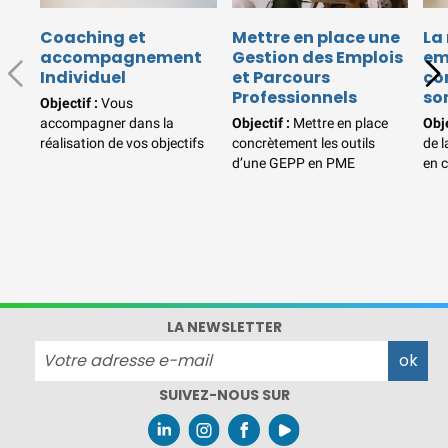
Formations Qualité Sécurité
Coaching et
Mettre en place une
La
Environnement Développement
accompagnement
Gestion des Emplois
em
Durable en alternance :
Individuel
et Parcours
co
participez à nos réunions
Professionnels
so
Objectif :
Vous
d’information
|
Prenez
accompagner dans la
Objectif :
Mettre en place
Obje
RDV :
Notre équipe commerciale
réalisation de vos objectifs
concrètement les outils
de 
d’une GEPP en PME
en 
est à votre écoute
|
ACCUEIL du CEPPIC :
02
35 59 44 00
|
Formations
Qualité Sécurité Environnement
Développement Durable en
alternance :
participez à nos
réunions d’information
|
LA NEWSLETTER
Prenez RDV :
Notre équipe
commerciale est à votre écoute
|
ACCUEIL du
SUIVEZ-NOUS SUR
CEPPIC :
02 35 59 44 00
|
Formations Qualité Sécurité