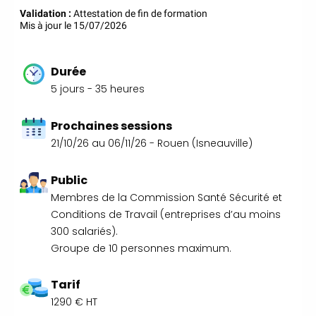
35 59 44 00
|
Formations
Validation :
Attestation de fin de formation
Qualité Sécurité Environnement
Mis à jour le 15/07/2026
Développement Durable en
alternance :
participez à nos
Durée
réunions d’information
|
Prenez RDV :
Notre équipe
5 jours - 35 heures
commerciale est à votre écoute
|
ACCUEIL du
Prochaines sessions
CEPPIC :
02 35 59 44 00
|
21/10/26 au 06/11/26 - Rouen (Isneauville)
Formations Qualité Sécurité
Environnement Développement
Public
Durable en alternance :
Membres de la Commission Santé Sécurité et
participez à nos réunions
Conditions de Travail (entreprises d’au moins
d’information
|
Prenez
300 salariés).
RDV :
Notre équipe commerciale
Groupe de 10 personnes maximum.
est à votre écoute
|
ACCUEIL du CEPPIC :
02
Tarif
35 59 44 00
|
Formations
1290 € HT
Qualité Sécurité Environnement