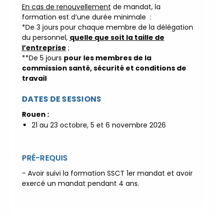
Prenez RDV :
Notre équipe
En cas de renouvellement
de mandat, la
commerciale est à votre écoute
formation est d’une durée minimale :
|
ACCUEIL du
*De 3 jours pour chaque membre de la délégation
CEPPIC :
02 35 59 44 00
|
du personnel,
quelle que soit la taille de
l’entreprise
;
Formations Qualité Sécurité
**De 5 jours
pour les membres de la
Environnement Développement
commission santé, sécurité et conditions de
Durable en alternance :
travail
participez à nos réunions
d’information
|
Prenez
DATES DE SESSIONS
RDV :
Notre équipe commerciale
Rouen :
est à votre écoute
|
21 au 23 octobre, 5 et 6 novembre 2026
ACCUEIL du CEPPIC :
02
35 59 44 00
|
Formations
Qualité Sécurité Environnement
PRÉ-REQUIS
Développement Durable en
- Avoir suivi la formation SSCT 1er mandat et avoir
alternance :
participez à nos
exercé un mandat pendant 4 ans.
réunions d’information
|
Prenez RDV :
Notre équipe
commerciale est à votre écoute