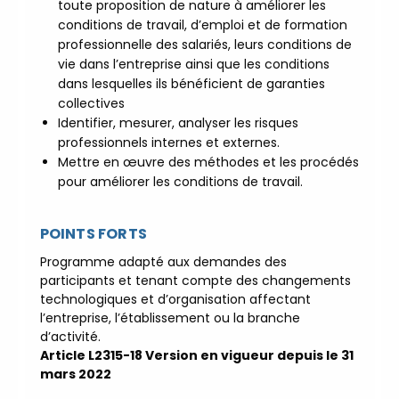
toute proposition de nature à améliorer les
réunions d’information
|
conditions de travail, d’emploi et de formation
Prenez RDV :
Notre équipe
professionnelle des salariés, leurs conditions de
commerciale est à votre écoute
vie dans l’entreprise ainsi que les conditions
|
ACCUEIL du
dans lesquelles ils bénéficient de garanties
collectives
CEPPIC :
02 35 59 44 00
|
Identifier, mesurer, analyser les risques
Formations Qualité Sécurité
professionnels internes et externes.
Environnement Développement
Mettre en œuvre des méthodes et les procédés
Durable en alternance :
pour améliorer les conditions de travail.
participez à nos réunions
d’information
|
Prenez
RDV :
Notre équipe commerciale
POINTS FORTS
est à votre écoute
|
Programme adapté aux demandes des
ACCUEIL du CEPPIC :
02
participants et tenant compte des changements
35 59 44 00
|
Formations
technologiques et d’organisation affectant
Qualité Sécurité Environnement
l’entreprise, l’établissement ou la branche
d’activité.
Développement Durable en
Article L2315-18
Version en vigueur depuis le 31
alternance :
participez à nos
mars 2022
réunions d’information
|