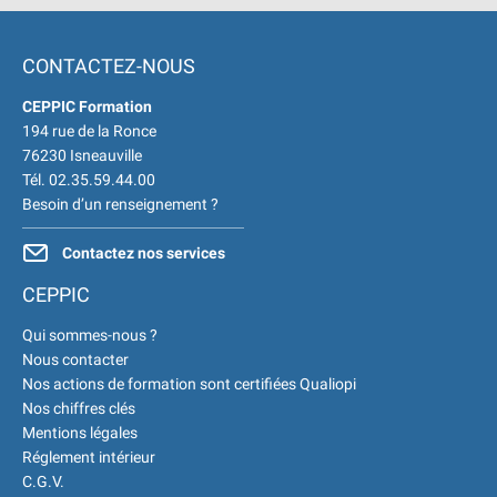
Environnement Développement
Durable en alternance :
participez à nos réunions
CONTACTEZ-NOUS
d’information
|
Prenez
CEPPIC Formation
RDV :
Notre équipe commerciale
194 rue de la Ronce
est à votre écoute
|
76230 Isneauville
Tél. 02.35.59.44.00
Besoin d’un renseignement ?
Contactez nos services
CEPPIC
Qui sommes-nous ?
Nous contacter
Nos actions de formation sont certifiées Qualiopi
Nos chiffres clés
Mentions légales
Réglement intérieur
C.G.V.