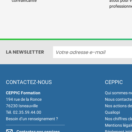
convaincante
atout pour 
professionne
LA NEWSLETTER
CONTACTEZ-NOUS
CEPPIC
CEPPIC Formation
Qui sommes-n
194 rue de la Ronce
Nous contacte
76230 Isneauville
Nos actions de
Tél. 02.35.59.44.00
Qualiopi
Besoin d’un renseignement ?
Nos chiffres cl
Mentions légal
Contactez nos services
Réglement inté