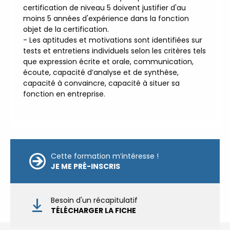
Qualité Sécurité Environnement
certification de niveau 5 doivent justifier d'au
Développement Durable en
moins 5 années d'expérience dans la fonction
alternance :
participez à nos
objet de la certification.
réunions d’information
|
- Les aptitudes et motivations sont identifiées sur
tests et entretiens individuels selon les critères tels
Prenez RDV :
Notre équipe
que expression écrite et orale, communication,
commerciale est à votre écoute
écoute, capacité d’analyse et de synthèse,
|
ACCUEIL du CEPPIC :
capacité à convaincre, capacité à situer sa
02 35 59 44 00
|
Formations
fonction en entreprise.
Qualité Sécurité Environnement
Développement Durable en
alternance :
participez à nos
réunions d’information
|
Prenez RDV :
Notre équipe
Cette formation m’intéresse !
commerciale est à votre écoute
JE ME PRÉ-INSCRIS
|
ACCUEIL du CEPPIC :
02 35 59 44 00
|
Formations
Qualité Sécurité Environnement
Besoin d'un récapitulatif
TÉLÉCHARGER LA FICHE
Développement Durable en
alternance :
participez à nos