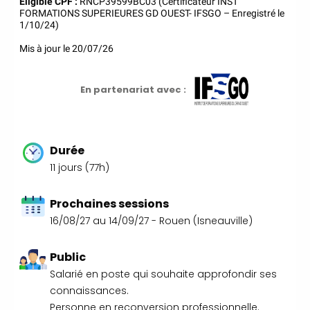
Eligible CPF :
RNCP39599BC03 (Certificateur INST
Qualité Sécurité Environnement
FORMATIONS SUPERIEURES GD OUEST- IFSGO – Enregistré le
Développement Durable en
1/10/24)
alternance :
participez à nos
Mis à jour le 20/07/26
réunions d’information
|
Prenez RDV :
Notre équipe
commerciale est à votre écoute
En partenariat avec :
|
ACCUEIL du CEPPIC :
02 35 59 44 00
|
Formations
Qualité Sécurité Environnement
Durée
Développement Durable en
11 jours (77h)
alternance :
participez à nos
réunions d’information
|
Prochaines sessions
Prenez RDV :
Notre équipe
commerciale est à votre écoute
16/08/27 au 14/09/27 - Rouen (Isneauville)
|
ACCUEIL du CEPPIC :
02 35 59 44 00
|
Formations
Public
Qualité Sécurité Environnement
Salarié en poste qui souhaite approfondir ses
Développement Durable en
connaissances.
alternance :
participez à nos
Personne en reconversion professionnelle.