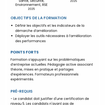
Santé, Sécurité,
2025
Environnement, RSE
|
ACCUEIL du CEPPIC :
2025
02 35 59 44 00
|
Formations
Qualité Sécurité Environnement
OBJECTIFS DE LA FORMATION
Développement Durable en
Définir les objectifs et les indicateurs de la
alternance :
participez à nos
démarche d’amélioration
réunions d’information
|
Déployer les outils nécessaires à l’amélioration
Prenez RDV :
Notre équipe
des performances
commerciale est à votre écoute
|
ACCUEIL du CEPPIC :
POINTS FORTS
02 35 59 44 00
|
Formations
Formation s’appuyant sur les problématiques
Qualité Sécurité Environnement
d’entreprise actuelles. Pédagogie active associant
Développement Durable en
théorie, mises en pratique et partages
alternance :
participez à nos
d’expériences. Formateurs professionnels
réunions d’information
|
expérimentés.
Prenez RDV :
Notre équipe
commerciale est à votre écoute
PRÉ-REQUIS
|
ACCUEIL du CEPPIC :
- Le candidat doit justifier d'une certification de
02 35 59 44 00
|
Formations
niveau 5. Les candidats n'ayant pas de