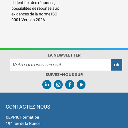
d’identifier des réponses,
|
ACCUEIL du CEPPIC :
possibilités de réponse aux
02 35 59 44 00
|
Formations
exigences de la norme ISO
Qualité Sécurité Environnement
9001 Version 2026
Développement Durable en
alternance :
participez à nos
réunions d’information
|
Prenez RDV :
Notre équipe
commerciale est à votre écoute
LA NEWSLETTER
|
ACCUEIL du CEPPIC :
02 35 59 44 00
|
Formations
SUIVEZ-NOUS SUR
Qualité Sécurité Environnement
Développement Durable en
alternance :
participez à nos
réunions d’information
|
Prenez RDV :
Notre équipe
CONTACTEZ-NOUS
commerciale est à votre écoute
|
CEPPIC Formation
194 rue de la Ronce