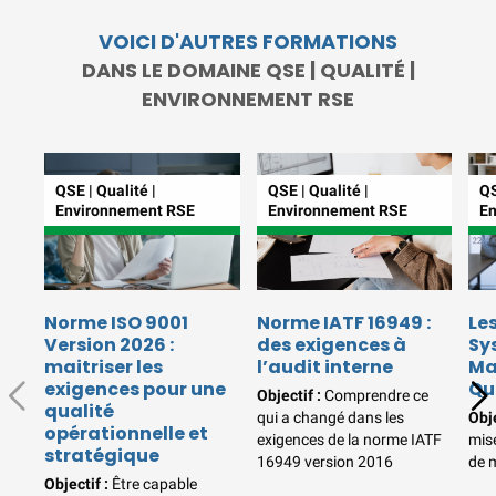
réunions d’information
|
VOICI D'AUTRES FORMATIONS
Prenez RDV :
Notre équipe
DANS LE DOMAINE QSE | QUALITÉ |
commerciale est à votre écoute
|
ACCUEIL du CEPPIC :
ENVIRONNEMENT RSE
02 35 59 44 00
|
Formations
Qualité Sécurité Environnement
Développement Durable en
QSE | Qualité |
QSE | Qualité |
QS
alternance :
participez à nos
Environnement RSE
Environnement RSE
En
réunions d’information
|
Prenez RDV :
Notre équipe
commerciale est à votre écoute
|
ACCUEIL du CEPPIC :
Norme ISO 9001
Norme IATF 16949 :
Le
02 35 59 44 00
|
Formations
Version 2026 :
des exigences à
Sy
Qualité Sécurité Environnement
maitriser les
l’audit interne
Ma
Développement Durable en
exigences pour une
Qu
Objectif :
Comprendre ce
qualité
alternance :
participez à nos
qui a changé dans les
Obje
opérationnelle et
réunions d’information
|
exigences de la norme IATF
mis
stratégique
16949 version 2016
de 
Prenez RDV :
Notre équipe
Objectif :
Être capable
commerciale est à votre écoute