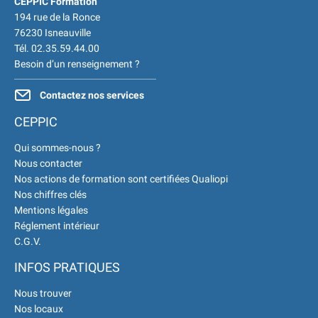
CEPPIC Formation
Formations Qualité Sécurité
194 rue de la Ronce
Environnement Développement
76230 Isneauville
Durable en alternance :
Tél. 02.35.59.44.00
Besoin d’un renseignement ?
participez à nos réunions
d’information
|
Prenez
Contactez nos services
RDV :
Notre équipe commerciale
est à votre écoute
|
CEPPIC
ACCUEIL du CEPPIC :
02
Qui sommes-nous ?
35 59 44 00
|
Formations
Nous contacter
Qualité Sécurité Environnement
Nos actions de formation sont certifiées Qualiopi
Développement Durable en
Nos chiffres clés
alternance :
participez à nos
Mentions légales
réunions d’information
|
Réglement intérieur
Prenez RDV :
Notre équipe
C.G.V.
commerciale est à votre écoute
INFOS PRATIQUES
|
ACCUEIL du
CEPPIC :
02 35 59 44 00
|
Nous trouver
Formations Qualité Sécurité
Nos locaux