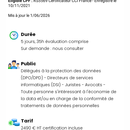
Eligible CPF :
RS5569 Certificateur CCI France - Enregistré le
35 59 44 00
|
Formations
10/11/2021
Qualité Sécurité Environnement
Développement Durable en
Mis à jour le 1/06/2026
alternance :
participez à nos
réunions d’information
|
Durée
Prenez RDV :
Notre équipe
5 jours, 35h évaluation comprise
commerciale est à votre écoute
Sur demande : nous consulter
|
ACCUEIL du
CEPPIC :
02 35 59 44 00
|
Public
Formations Qualité Sécurité
Délégués à la protection des données
Environnement Développement
(DPO/DPD) - Directeurs de services
Durable en alternance :
informatiques (DSI) - Juristes - Avocats -
participez à nos réunions
Toute personne s'intéressant à l'économie de
d’information
|
Prenez
la data et/ou en charge de la conformité de
RDV :
Notre équipe commerciale
traitements de données personnelles
est à votre écoute
|
ACCUEIL du CEPPIC :
02
35 59 44 00
|
Formations
Tarif
Qualité Sécurité Environnement
2490 € HT certification incluse