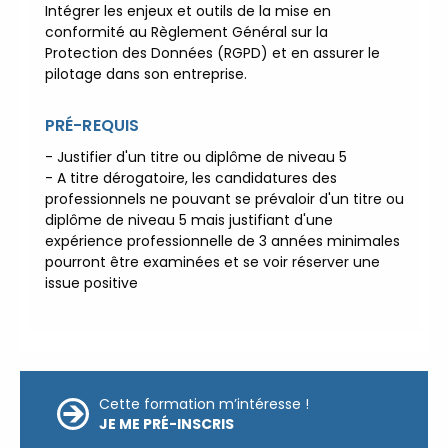
Intégrer les enjeux et outils de la mise en
réunions d’information
|
conformité au Règlement Général sur la
Prenez RDV :
Notre équipe
Protection des Données (RGPD) et en assurer le
commerciale est à votre écoute
pilotage dans son entreprise.
|
ACCUEIL du
CEPPIC :
02 35 59 44 00
|
PRÉ-REQUIS
Formations Qualité Sécurité
- Justifier d'un titre ou diplôme de niveau 5
Environnement Développement
- A titre dérogatoire, les candidatures des
Durable en alternance :
professionnels ne pouvant se prévaloir d'un titre ou
participez à nos réunions
diplôme de niveau 5 mais justifiant d'une
d’information
|
Prenez
expérience professionnelle de 3 années minimales
RDV :
Notre équipe commerciale
pourront être examinées et se voir réserver une
issue positive
est à votre écoute
|
ACCUEIL du CEPPIC :
02
35 59 44 00
|
Formations
Qualité Sécurité Environnement
Développement Durable en
Cette formation m’intéresse !
alternance :
participez à nos
JE ME PRÉ-INSCRIS
réunions d’information
|