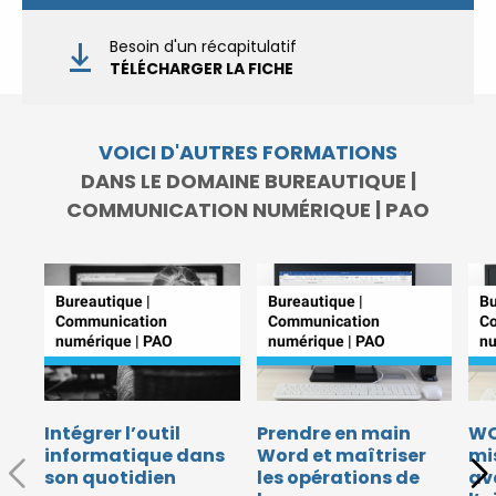
Prenez RDV :
Notre équipe
commerciale est à votre écoute
Besoin d'un récapitulatif
|
ACCUEIL du
TÉLÉCHARGER LA FICHE
CEPPIC :
02 35 59 44 00
|
Formations Qualité Sécurité
Environnement Développement
VOICI D'AUTRES FORMATIONS
Durable en alternance :
DANS LE DOMAINE BUREAUTIQUE |
participez à nos réunions
COMMUNICATION NUMÉRIQUE | PAO
d’information
|
Prenez
RDV :
Notre équipe commerciale
est à votre écoute
|
ACCUEIL du CEPPIC :
02
Bureautique |
Bureautique |
Bu
Communication
Communication
C
35 59 44 00
|
Formations
numérique | PAO
numérique | PAO
nu
Qualité Sécurité Environnement
Développement Durable en
alternance :
participez à nos
réunions d’information
|
Intégrer l’outil
Prendre en main
WO
informatique dans
Word et maîtriser
mi
Prenez RDV :
Notre équipe
son quotidien
les opérations de
av
commerciale est à votre écoute