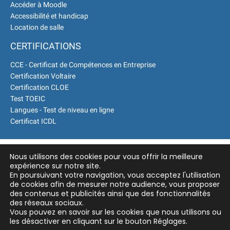
Environnement Développement
Accéder à Moodle
Durable en alternance :
Accessibilité et handicap
participez à nos réunions
Location de salle
d’information
|
Prenez
CERTIFICATIONS
RDV :
Notre équipe commerciale
est à votre écoute
|
CCE - Certificat de Compétences en Entreprise
Certification Voltaire
Certification CLOE
Test TOEIC
Langues - Test de niveau en ligne
Certificat ICDL
Nous utilisons des cookies pour vous offrir la meilleure
expérience sur notre site.
En poursuivant votre navigation, vous acceptez l'utilisation
de cookies afin de mesurer notre audience, vous proposer
des contenus et publicités ainsi que des fonctionnalités
des réseaux sociaux.
Vous pouvez en savoir sur les cookies que nous utilisons ou
les désactiver en cliquant sur le bouton Réglages.