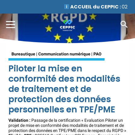
ACCUEIL du CEPPIC :
02
35 59 44 00
|
Formations
Qualité Sécurité Environnement
Développement Durable en
alternance :
participez à nos
réunions d’information
|
Prenez RDV :
Notre équipe
Bureautique | Communication numérique | PAO
commerciale est à votre écoute
|
ACCUEIL du
Piloter la mise en
CEPPIC :
02 35 59 44 00
|
conformité des modalités
Formations Qualité Sécurité
Environnement Développement
de traitement et de
Durable en alternance :
protection des données
participez à nos réunions
personnelles en TPE/PME
d’information
|
Prenez
RDV :
Notre équipe commerciale
Validation :
Passage de la certification « Evaluation Piloter un
est à votre écoute
|
projet de mise en conformité des modalités de traitement et de
ACCUEIL du CEPPIC :
02
protection des données en TPE/PME dans le respect du RGPD »