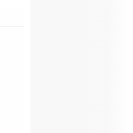
|
Formations Qualité Sécurité
Environnement Développement Durable en
alternance :
participez à nos réunions
d’information
|
Prenez RDV :
Notre
équipe commerciale est à votre écoute
|
ACCUEIL du CEPPIC :
02 35 59 44 00
|
Formations Qualité Sécurité
Environnement Développement Durable en
alternance :
participez à nos réunions
d’information
|
Prenez RDV :
Notre
équipe commerciale est à votre écoute
|
ACCUEIL du CEPPIC :
02 35 59 44 00
|
Formations Qualité Sécurité
Environnement Développement Durable en
alternance :
participez à nos réunions
d’information
|
Prenez RDV :
Notre
équipe commerciale est à votre écoute
|
ACCUEIL du CEPPIC :
02 35 59 44 00
|
Formations Qualité Sécurité