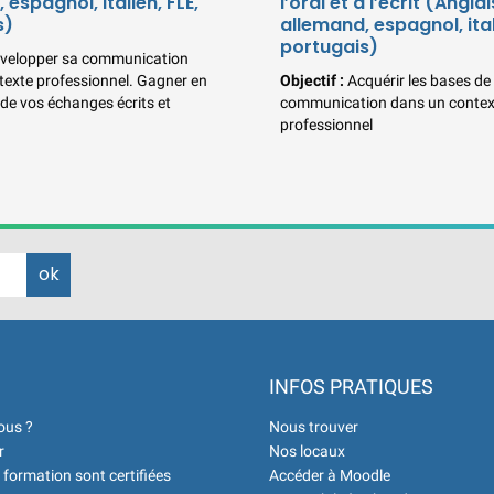
 espagnol, italien, FLE,
l’oral et à l’écrit (Anglai
s)
allemand, espagnol, ital
portugais)
velopper sa communication
texte professionnel. Gagner en
Objectif :
Acquérir les bases de 
 de vos échanges écrits et
communication dans un contex
professionnel
INFOS PRATIQUES
ous ?
Nous trouver
r
Nos locaux
 formation sont certifiées
Accéder à Moodle