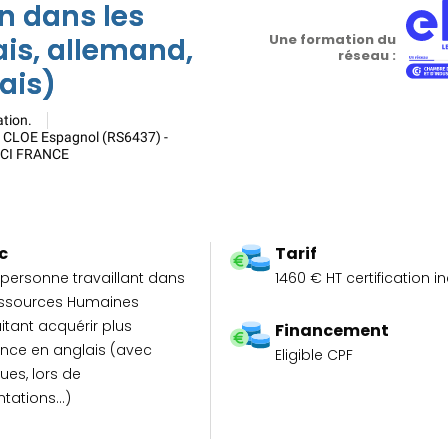
n dans les
Une formation du
is, allemand,
réseau :
gais)
ation.
 CLOE Espagnol (RS6437) -
 CCI FRANCE
c
Tarif
 personne travaillant dans
1460 € HT certification i
essources Humaines
tant acquérir plus
Financement
ance en anglais (avec
Eligible CPF
ues, lors de
ntations…)