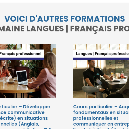
VOICI D'AUTRES FORMATIONS
MAINE LANGUES | FRANÇAIS PR
Français professionnel
Langues | Français professi
ticulier – Développer
Cours particulier – Acqu
nce communicative
fondamentaux en situa
 écrite) en situations
professionnelles et
nnelles (Anglais,
communiquer en entrep