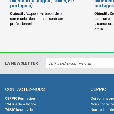
allemand, espagnol, italien, FLE,
allemand,
portugais)
portugai
Objectif :
Acquérir les bases de la
Objectif :
Dé
communication dans un contexte
dans un con
professionnelle
aisance lors
oraux.
LA NEWSLETTER
CONTACTEZ-NOUS
CEPPIC
CEPPIC Formation
Qui sommes-n
194 rue de la Ronce
Nous contacte
76230 Isneauville
Nos actions de