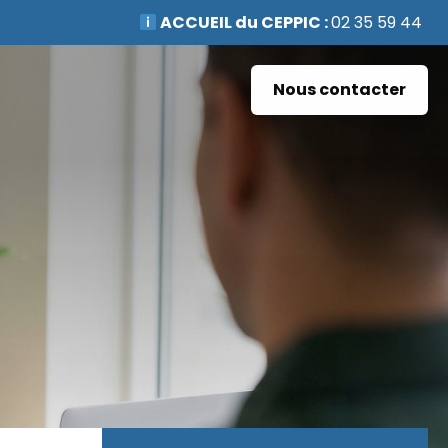
ACCUEIL du CEPPIC :
02 35 59 44 00
|
Formations Qualité Sécurité
Environnement Développement Durable en
Nous contacter
alternance :
participez à nos réunions
d’information
|
Prenez RDV :
Notre
équipe commerciale est à votre écoute
|
ACCUEIL du CEPPIC :
02 35 59 44 00
|
Formations Qualité Sécurité
Environnement Développement Durable en
alternance :
participez à nos réunions
d’information
|
Prenez RDV :
Notre
équipe commerciale est à votre écoute
|
ACCUEIL du CEPPIC :
02 35 59 44 00
|
Formations Qualité Sécurité
Environnement Développement Durable en
alternance :
participez à nos réunions
d’information
|
Prenez RDV :
Notre
équipe commerciale est à votre écoute
|