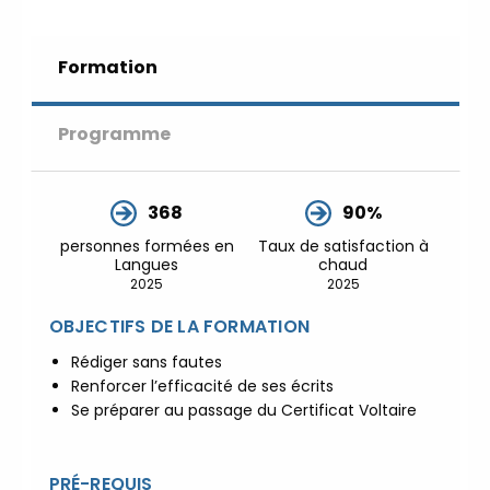
🌎 Formations Qualité Sécurité
Environnement Développement
Formation
Durable en alternance :
participez à
nos réunions d’information 👉
|
📅
Prenez RDV :
Notre équipe commerciale
Programme
est à votre écoute 👉
|
ℹ️
ACCUEIL du CEPPIC :
02 35 59 44 00
|
🌎 Formations Qualité Sécurité
368
90%
Environnement Développement
personnes formées en
Taux de satisfaction à
Durable en alternance :
participez à
Langues
chaud
nos réunions d’information 👉
|
📅
2025
2025
Prenez RDV :
Notre équipe commerciale
OBJECTIFS DE LA FORMATION
est à votre écoute 👉
|
ℹ️
ACCUEIL du CEPPIC :
02 35 59 44 00
|
Rédiger sans fautes
🌎 Formations Qualité Sécurité
Renforcer l’efficacité de ses écrits
Environnement Développement
Se préparer au passage du Certificat Voltaire
Durable en alternance :
participez à
nos réunions d’information 👉
|
📅
PRÉ-REQUIS
Prenez RDV :
Notre équipe commerciale