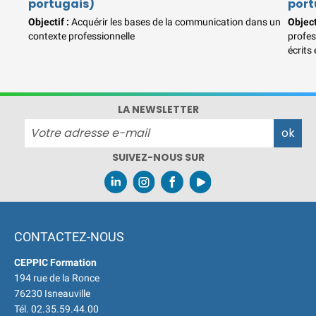
portugais)
port
🌎 Formations Qualité Sécurité
Objectif :
Acquérir les bases de la communication dans un
Object
Environnement Développement
contexte professionnelle
profes
Durable en alternance :
participez à
écrits
nos réunions d’information 👉
|
📅
Prenez RDV :
Notre équipe commerciale
est à votre écoute 👉
|
ℹ️
LA NEWSLETTER
ACCUEIL du CEPPIC :
02 35 59 44 00
|
🌎 Formations Qualité Sécurité
Environnement Développement
SUIVEZ-NOUS SUR
Durable en alternance :
participez à
nos réunions d’information 👉
|
📅
Prenez RDV :
Notre équipe commerciale
est à votre écoute 👉
|
ℹ️
ACCUEIL du CEPPIC :
02 35 59 44 00
|
CONTACTEZ-NOUS
🌎 Formations Qualité Sécurité
Environnement Développement
CEPPIC Formation
194 rue de la Ronce
Durable en alternance :
participez à
76230 Isneauville
nos réunions d’information 👉
|
📅
Tél. 02.35.59.44.00
Prenez RDV :
Notre équipe commerciale