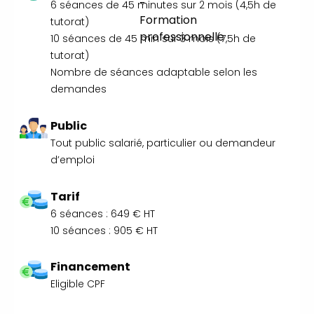
Durable en alternance :
participez à
6 séances de 45 minutes sur 2 mois (4,5h de
nos réunions d’information 👉
|
📅
tutorat)
Prenez RDV :
Notre équipe commerciale
10 séances de 45 min sur 3 mois (7,5h de
est à votre écoute 👉
|
ℹ️
tutorat)
ACCUEIL du CEPPIC :
02 35 59 44 00
|
Nombre de séances adaptable selon les
🌎 Formations Qualité Sécurité
demandes
Environnement Développement
Durable en alternance :
participez à
Public
nos réunions d’information 👉
|
📅
Tout public salarié, particulier ou demandeur
Prenez RDV :
Notre équipe commerciale
d’emploi
est à votre écoute 👉
|
ℹ️
ACCUEIL du CEPPIC :
02 35 59 44 00
|
Tarif
🌎 Formations Qualité Sécurité
6 séances : 649 € HT
Environnement Développement
10 séances : 905 € HT
Durable en alternance :
participez à
nos réunions d’information 👉
|
📅
Financement
Prenez RDV :
Notre équipe commerciale
Eligible CPF
est à votre écoute 👉
|
ℹ️
ACCUEIL du CEPPIC :
02 35 59 44 00
|