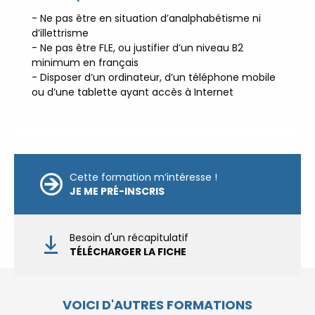
est à votre écoute 👉
|
ℹ️
- Ne pas être en situation d’analphabétisme ni
ACCUEIL du CEPPIC :
02 35 59 44 00
|
d’illettrisme
- Ne pas être FLE, ou justifier d’un niveau B2
🌎 Formations Qualité Sécurité
minimum en français
Environnement Développement
- Disposer d’un ordinateur, d’un téléphone mobile
Durable en alternance :
participez à
ou d’une tablette ayant accès à Internet
nos réunions d’information 👉
|
📅
Prenez RDV :
Notre équipe commerciale
est à votre écoute 👉
|
ℹ️
ACCUEIL du CEPPIC :
02 35 59 44 00
|
🌎 Formations Qualité Sécurité
Cette formation m’intéresse !
Environnement Développement
JE ME PRÉ-INSCRIS
Durable en alternance :
participez à
nos réunions d’information 👉
|
📅
Prenez RDV :
Notre équipe commerciale
Besoin d'un récapitulatif
est à votre écoute 👉
|
ℹ️
TÉLÉCHARGER LA FICHE
ACCUEIL du CEPPIC :
02 35 59 44 00
|
🌎 Formations Qualité Sécurité
Environnement Développement
VOICI D'AUTRES FORMATIONS