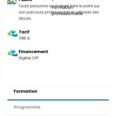
Durable en alternance :
participez à
Toute personne souhaitant faire le point sur
nos réunions d’information 👉
|
📅
son parcours professionnel et valoriser ses
Prenez RDV :
Notre équipe commerciale
atouts.
est à votre écoute 👉
|
ℹ️
ACCUEIL du CEPPIC :
02 35 59 44 00
|
Tarif
🌎 Formations Qualité Sécurité
1786 €
Environnement Développement
Durable en alternance :
participez à
nos réunions d’information 👉
|
📅
Financement
Prenez RDV :
Notre équipe commerciale
Eligible CPF
est à votre écoute 👉
|
ℹ️
ACCUEIL du CEPPIC :
02 35 59 44 00
|
🌎 Formations Qualité Sécurité
Environnement Développement
Durable en alternance :
participez à
Formation
nos réunions d’information 👉
|
📅
Prenez RDV :
Notre équipe commerciale
Programme
est à votre écoute 👉
|
ℹ️
ACCUEIL du CEPPIC :
02 35 59 44 00
|