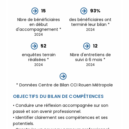
🌎 Formations Qualité Sécurité
15
93%
Environnement Développement
Durable en alternance :
participez à
Nbre de bénéficiaires
des bénéficiaires ont
nos réunions d’information 👉
|
📅
en début
terminé leur bilan *
d'accompagnement *
2024
Prenez RDV :
Notre équipe commerciale
2024
est à votre écoute 👉
|
ℹ️
ACCUEIL du CEPPIC :
02 35 59 44 00
|
52
12
🌎 Formations Qualité Sécurité
enquêtes terrain
Nbre d'entretiens de
Environnement Développement
réalisées *
suivi à 6 mois *
2024
2024
Durable en alternance :
participez à
nos réunions d’information 👉
|
📅
Prenez RDV :
Notre équipe commerciale
* Données Centre de Bilan CCI Rouen Métropole
est à votre écoute 👉
|
ℹ️
ACCUEIL du CEPPIC :
02 35 59 44 00
|
OBJECTIFS DU BILAN DE COMPÉTENCES
🌎 Formations Qualité Sécurité
• Conduire une réflexion accompagnée sur son
Environnement Développement
passé et son avenir professionnel.
Durable en alternance :
participez à
• Identifier clairement ses compétences et ses
nos réunions d’information 👉
|
📅
potentiels.
Prenez RDV :
Notre équipe commerciale